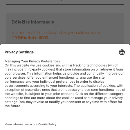
Dôležité informácie
Stiahnutie z trhu z dôvodu bezpečnosti výrobkov
TYREinflate 6000
Podrobnosti nájdete tu
OSRAM na sociálnej sieti
Tlač
Podmienky použitia
Pravidlá pre ochranu dát
Pravidlá pre cookies