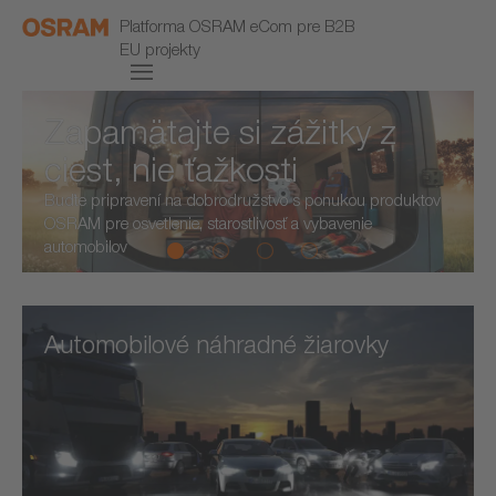
Platforma OSRAM eCom pre B2B
EU projekty
Zapamätajte si zážitky z
ciest, nie ťažkosti
Buďte pripravení na dobrodružstvo s ponukou produktov
OSRAM pre osvetlenie, starostlivosť a vybavenie
automobilov
Automobilové náhradné žiarovky