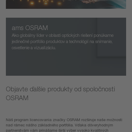
ams OSRAM
Ako globálny líder v oblasti optických riešení ponúkame
jedinečné portfólio produktov a technológií na snímanie,
osvetlenie a vizualizáciu.
Objavte ďalšie produkty od spoločnosti
OSRAM
Náš program licencovania značky OSRAM rozširuje naše možnosti
nad rámec nášho základného portfólia. Vďaka dôveryhodným
partnerstvám vám prinášame širší výber vysoko kvalitných