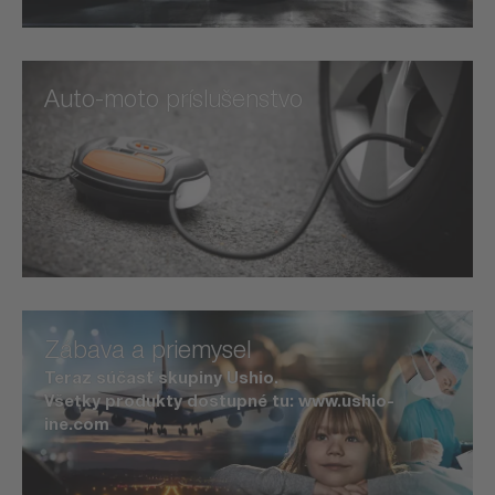
Auto-moto príslušenstvo
Zábava a priemysel
Teraz súčasť skupiny Ushio.
Všetky produkty dostupné tu: www.ushio-
ine.com