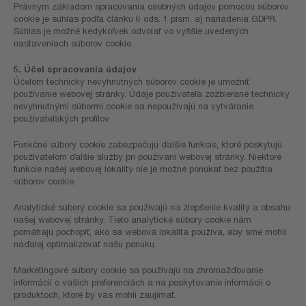
Právnym základom spracúvania osobných údajov pomocou súborov
cookie je súhlas podľa článku 6 ods. 1 písm. a) nariadenia GDPR.
Súhlas je možné kedykoľvek odvolať vo vyššie uvedených
nastaveniach súborov cookie.
5. Účel spracovania údajov
Účelom technicky nevyhnutných súborov cookie je umožniť
používanie webovej stránky. Údaje používateľa zozbierané technicky
nevyhnutnými súbormi cookie sa nepoužívajú na vytváranie
používateľských profilov.
Funkčné súbory cookie zabezpečujú ďalšie funkcie, ktoré poskytujú
používateľom ďalšie služby pri používaní webovej stránky. Niektoré
funkcie našej webovej lokality nie je možné ponúkať bez použitia
súborov cookie.
Analytické súbory cookie sa používajú na zlepšenie kvality a obsahu
našej webovej stránky. Tieto analytické súbory cookie nám
pomáhajú pochopiť, ako sa webová lokalita používa, aby sme mohli
naďalej optimalizovať našu ponuku.
Marketingové súbory cookie sa používajú na zhromažďovanie
informácií o vašich preferenciách a na poskytovanie informácií o
produktoch, ktoré by vás mohli zaujímať.