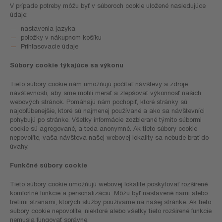
V prípade potreby môžu byť v súboroch cookie uložené nasledujúce
údaje:
nastavenia jazyka
položky v nákupnom košíku
Prihlasovacie údaje
Súbory cookie týkajúce sa výkonu
Tieto súbory cookie nám umožňujú počítať návštevy a zdroje
návštevnosti, aby sme mohli merať a zlepšovať výkonnosť našich
webových stránok. Pomáhajú nám pochopiť, ktoré stránky sú
najobľúbenejšie, ktoré sú najmenej používané a ako sa návštevníci
pohybujú po stránke. Všetky informácie zozbierané týmito súbormi
cookie sú agregované, a teda anonymné. Ak tieto súbory cookie
nepovolíte, vaša návšteva našej webovej lokality sa nebude brať do
úvahy.
Funkčné súbory cookie
Tieto súbory cookie umožňujú webovej lokalite poskytovať rozšírené
komfortné funkcie a personalizáciu. Môžu byť nastavené nami alebo
tretími stranami, ktorých služby používame na našej stránke. Ak tieto
súbory cookie nepovolíte, niektoré alebo všetky tieto rozšírené funkcie
nemusia fungovať správne.