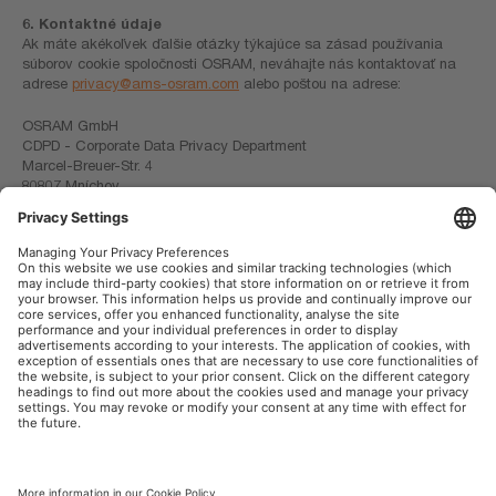
6. Kontaktné údaje
Ak máte akékoľvek ďalšie otázky týkajúce sa zásad používania
súborov cookie spoločnosti OSRAM, neváhajte nás kontaktovať na
adrese
privacy@ams-osram.com
alebo poštou na adrese:
OSRAM GmbH
CDPD - Corporate Data Privacy Department
Marcel-Breuer-Str. 4
80807 Mníchov
Nemecko
OSRAM na sociálnej sieti
Tlač
Podmienky použitia
Pravidlá pre ochranu dát
Pravidlá pre cookies