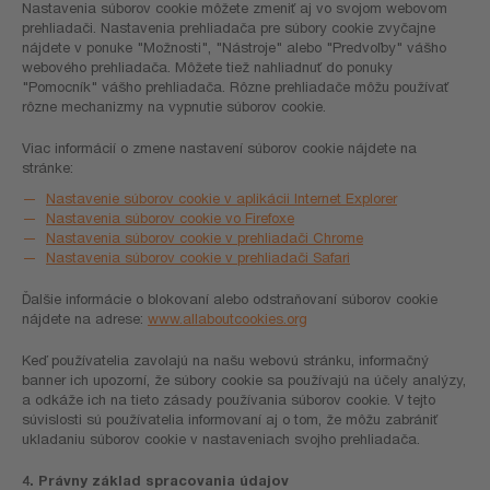
Nastavenia súborov cookie môžete zmeniť aj vo svojom webovom
prehliadači. Nastavenia prehliadača pre súbory cookie zvyčajne
nájdete v ponuke "Možnosti", "Nástroje" alebo "Predvoľby" vášho
webového prehliadača. Môžete tiež nahliadnuť do ponuky
"Pomocník" vášho prehliadača. Rôzne prehliadače môžu používať
rôzne mechanizmy na vypnutie súborov cookie.
Viac informácií o zmene nastavení súborov cookie nájdete na
stránke:
Nastavenie súborov cookie v aplikácii Internet Explorer
Nastavenia súborov cookie vo Firefoxe
Nastavenia súborov cookie v prehliadači Chrome
Nastavenia súborov cookie v prehliadači Safari
Ďalšie informácie o blokovaní alebo odstraňovaní súborov cookie
nájdete na adrese:
www.allaboutcookies.org
Keď používatelia zavolajú na našu webovú stránku, informačný
banner ich upozorní, že súbory cookie sa používajú na účely analýzy,
a odkáže ich na tieto zásady používania súborov cookie. V tejto
súvislosti sú používatelia informovaní aj o tom, že môžu zabrániť
ukladaniu súborov cookie v nastaveniach svojho prehliadača.
4. Právny základ spracovania údajov