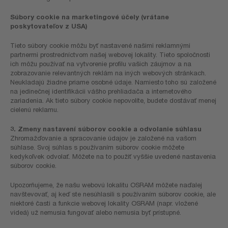
Súbory cookie na marketingové účely (vrátane
poskytovateľov z USA)
Tieto súbory cookie môžu byť nastavené našimi reklamnými
partnermi prostredníctvom našej webovej lokality. Tieto spoločnosti
ich môžu používať na vytvorenie profilu vašich záujmov a na
zobrazovanie relevantných reklám na iných webových stránkach.
Neukladajú žiadne priame osobné údaje. Namiesto toho sú založené
na jedinečnej identifikácii vášho prehliadača a internetového
zariadenia. Ak tieto súbory cookie nepovolíte, budete dostávať menej
cielenú reklamu.
3. Zmeny nastavení súborov cookie a odvolanie súhlasu
Zhromažďovanie a spracovanie údajov je založené na vašom
súhlase. Svoj súhlas s používaním súborov cookie môžete
kedykoľvek odvolať. Môžete na to použiť vyššie uvedené nastavenia
súborov cookie.
Upozorňujeme, že našu webovú lokalitu OSRAM môžete naďalej
navštevovať, aj keď ste nesúhlasili s používaním súborov cookie, ale
niektoré časti a funkcie webovej lokality OSRAM (napr. vložené
videá) už nemusia fungovať alebo nemusia byť prístupné.