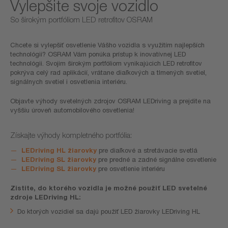
Vylepšite svoje vozidlo
So širokým portfóliom LED retrofitov OSRAM
Chcete si vylepšiť osvetlenie Vášho vozidla s využitím najlepších
technológií? OSRAM Vám ponúka prístup k inovatívnej LED
technológii. Svojim širokým portfóliom vynikajúcich LED retrofitov
pokrýva celý rad aplikácií, vrátane diaľkových a tlmených svetiel,
signálnych svetiel i osvetlenia interiéru.
Objavte výhody svetelných zdrojov OSRAM LEDriving a prejdite na
vyššiu úroveň automobilového osvetlenia!
Získajte výhody kompletného portfólia:
LEDriving HL žiarovky
pre diaľkové a stretávacie svetlá
LEDriving
SL žiarovky
pre predné a zadné signálne osvetlenie
LEDriving SL žiarovky
pre osvetlenie interiéru
Zistite, do ktorého vozidla je možné použiť LED svetelné
zdroje LEDriving HL:
Do ktorých vozidiel sa dajú použiť LED žiarovky LEDriving HL