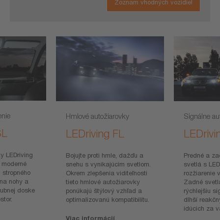
Zoznam vhodných vozidiel
enie
Hmlové autožiarovky
Signálne au
SL
LEDriving FL
LEDrivi
ky LEDriving
Bojujte proti hmle, dažďu a
Predné a za
ť moderné
snehu s vynikajúcim svetlom.
svetlá s LE
d stropného
Okrem zlepšenia viditeľnosti
rozžiarenie 
 na nohy a
tieto hmlové autožiarovky
Zadné svetl
lubnej doske
ponúkajú štýlový vzhľad a
rýchlejšiu si
stor.
optimalizovanú kompatibilitu.
dlhší reakč
idúcich za 
Viac informácií