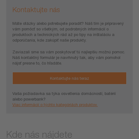
Kontaktujte nás
Máte otázky alebo potrebujete poradiť? Náš tím je pripravený
vám pomôcť so všetkým, od podrobných informácií o
produktoch a technických rád až po tipy na inštaláciu a
odporúčania, kde zakúpiť naše produkty.
Zaviazali sme sa vám poskytovať tú najlepšiu možnú pomoc.
Náš kontaktný formulár je navrhnutý tak, aby vám pomohol
nájsť presne to, čo hľadáte.
Kontaktujte nás teraz
Vaša požiadavka sa týka osvetlenia domácností, batérií
alebo powerbank?
Viac informácií o týchto kategóriách produktov.
Kde nás nájdete