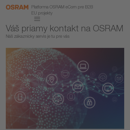
Platforma OSRAM eCom pre B2B
EU projekty
Váš priamy kontakt na OSRAM
Náš zákaznícky servis je tu pre vás