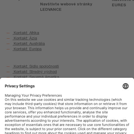
Navštívte webové stránky
EURES
LEDVANCE
Kontakt: Afrika
Kontakt: Ázia
Kontakt: Austrália
Kontakt: Európa
Kontakt: Sídlo spoločnosti
Kontakt: Stredný východ
Kontakt: Severná Amerika
Kontakt: Južná Amerika
OSRAM na sociálnej sieti