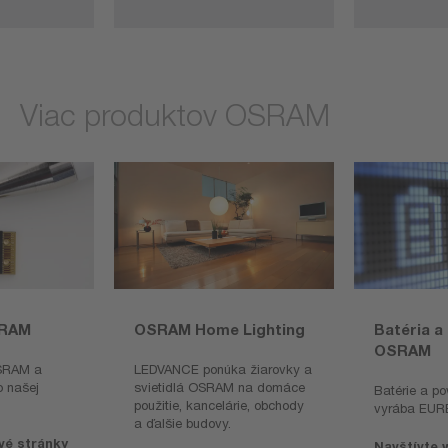
Viac produktov OSRAM
SRAM
OSRAM Home Lighting
Batéria 
OSRAM
SRAM a
LEDVANCE ponúka žiarovky a
o našej
svietidlá OSRAM na domáce
Batérie a 
použitie, kancelárie, obchody
vyrába EUR
a ďalšie budovy.
vé stránky
Navštívte 