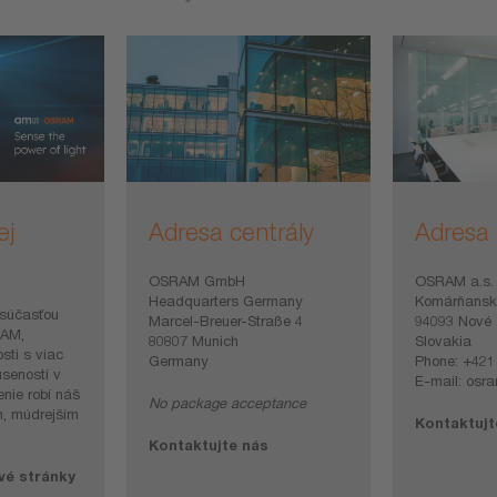
ej
Adresa centrály
Adresa 
OSRAM GmbH
OSRAM a.s.
Headquarters Germany
Komárňansk
súčasťou
Marcel-Breuer-Straße 4
94093 Nové
RAM,
80807 Munich
Slovakia
sti s viac
Germany
Phone: +421
seností v
E-mail: osr
enie robí náš
No package acceptance
m, múdrejším
Kontaktujt
Kontaktujte nás
vé stránky