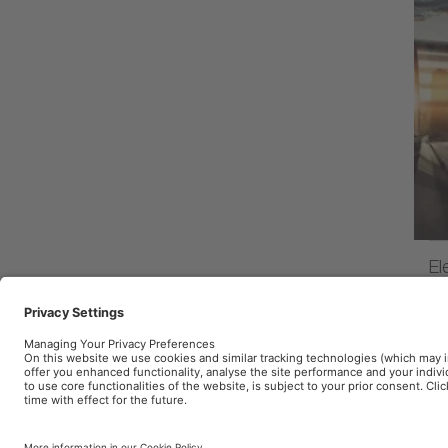
El
Tlač
Podmienky použitia
Pravidlá pre ochr