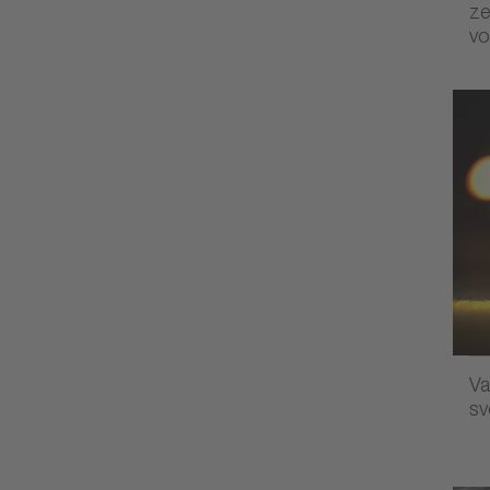
ze
vo
Va
sv