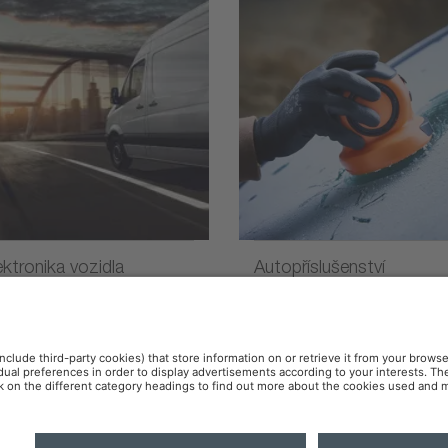
ektronika vozidla
Autopříslušenství
anu dát
Pravidlá pre cookies
OSR