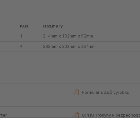
Kus
Rozměry
1
214mm x 132mm x 96mm
4
282mm x 232mm x 224mm
Formulář údajů výrobku
rter
GPRS_Pokyny k bezpečnost
User instruction
rter