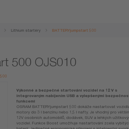
Lithium startéry
BATTERYjumpstart 500
rt 500 OJS010
 500
Výkonné a bezpečné startování vozidel na 12 V s
integrovaným nabíjením USB a vylepšenými bezpečnos
funkcemi
OSRAM BATTERYjumpstart 500 dokáže nastartovat vozidl
motory do 3 l benzínu nebo 1,5 l nafty. Je vhodný pro větši
12V osobních automobilů, dodávek, SUV a lehkých užitkový
vozidel. Funkce Boost umožňuje nastartování zcela vybitýc
baterií. Jedinečné ergonomické připojení s inteligentní svork