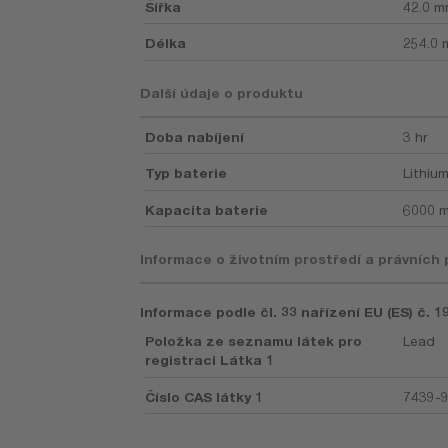
Šířka
42.0 
Délka
254.0
Další údaje o produktu
Doba nabíjení
3 hr
Typ baterie
Lithium
Kapacita baterie
6000 
Informace o životním prostředí a právních
Informace podle čl. 33 nařízení EU (ES) č. 
Položka ze seznamu látek pro
Lead
registraci Látka 1
Číslo CAS látky 1
7439-