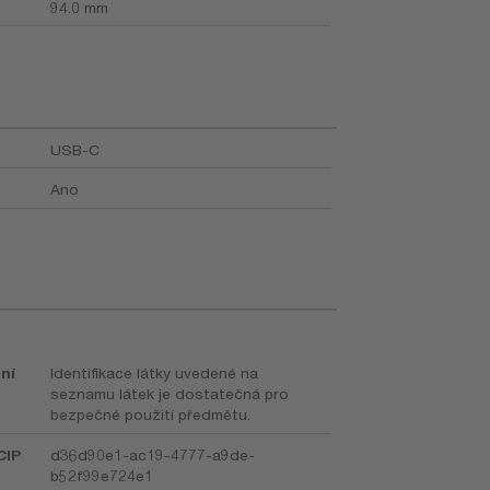
94.0 mm
USB-C
Ano
ní
Identifikace látky uvedené na
seznamu látek je dostatečná pro
bezpečné použití předmětu.
CIP
d36d90e1-ac19-4777-a9de-
b52f99e724e1