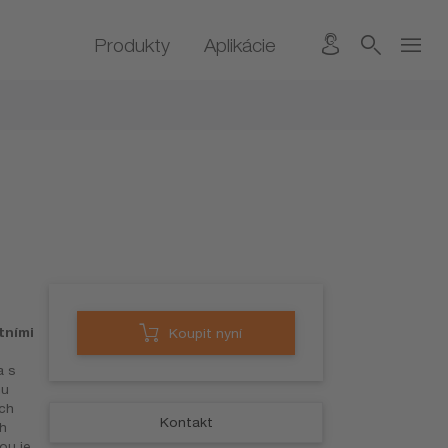
Produkty
Aplikácie
tními
Koupit nyní
a s
nu
ch
Kontakt
h
ou je