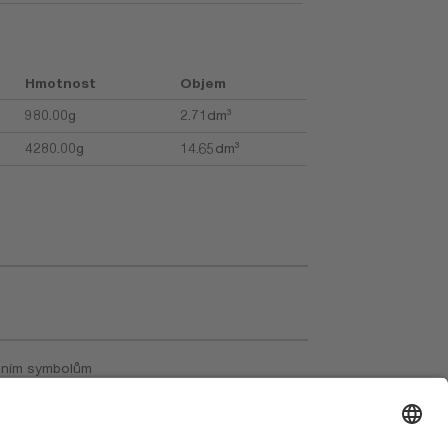
Hmotnost
Objem
980.00g
2.71dm³
4280.00g
14.65dm³
ním symbolům