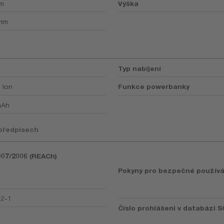
mm
Výška
 mm
Typ nabíjení
 Ion
Funkce powerbanky
mAh
 předpisech
1907/2006 (REACh)
Pokyny pro bezpečné používá
92-1
Číslo prohlášení v databázi S