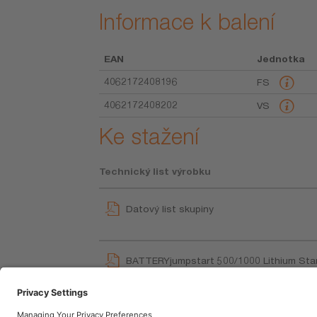
Informace k balení
EAN
Jednotka
4062172408196
FS
4062172408202
VS
Ke stažení
Technický list výrobku
Datový list skupiny
BATTERYjumpstart 500/1000 Lithium Sta
User instruction
BATTERYjumpstart 500/1000 Lithium Sta
Brochures