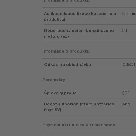
Informace o produktu
Aplikace (specifikace kategorie a
Lithiu
produktu)
Doporučený objem benzínového
3 l
motoru (až)
Informace o produktu
Odkaz na objednávku
OJS01
Parametry
Špičkový proud
500
Boost-Function (start batteries
Ano
from 0V)
Physical Attributes & Dimensions