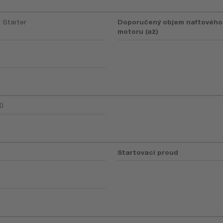
m Starter
Doporučený objem naftového
motoru (až)
0
Startovací proud