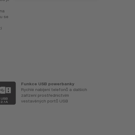
ana
tu se
í
Funkce USB powerbanky
S
Rychlé nabíjení telefonů a dalších
N
zařízení prostřednictvím
u
vestavěných portů USB
z