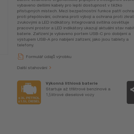
vybaveno delšími kabely pro lepší dostupnost v těžko
přístupných místech. Mezi bezpečnostní funkce patří ochr
proti přepólování, ochrana proti výboji a ochrana proti zkra
zvukovými a LED indikátory. Integrovaná svítilna osvětluje
pracovní prostor a LED indikátory ukazují aktuální stav nabit
baterie. Zařízení je vybaveno portem USB-C pro dobíjení a
výstupem USB-A pro nabíjení zařízení, jako jsou tablety a
telefony.
Formulář údajů výrobku
Další stahování
Výkonná lithiová baterie
Startuje až třílitrové benzinové a
1,5litrové dieselové vozy