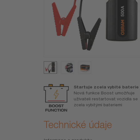
rbanky
Startuje zcela vybité baterie
efonů a dalších
Nová funkce Boost umožňuje
ctvím
uživateli restartovat vozidla se
 USB
zcela vybitými bateriemi
Technické údaje