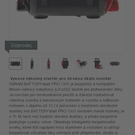
Doprodej
Vysoce výkonný startér pro širokou škálu vozidel
OSRAM BATTERYstart PRO 1000 je bezpečný a kompaktní
lithium-iontový kobaltový (LiCoO2) startér pro profesionální dílny.
Je navržen pro mnohostranné použití a dokáže nastartovat
všechna vozidla s benzinovým motorem a vozidla s naftovým
motorem o objemu až 10 l.V porovnání s tradičními olověnými
startéry má BATTERYstart PRO 1000 mnohem menší rozměry, je
o 75 % lehčí než tradiční olověné startéry, a přesto bezpečně
poskytuje vysoký výkon. Obsahuje inteligentní bezpečnostní
svorky, které řídí napájení mezi startérem a vozidlem a udržují
bezpečnost uživatele díky ochraně proti přepólování, zkratu a