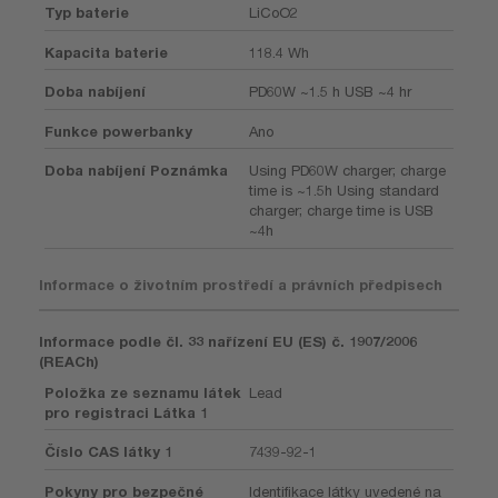
Typ baterie
LiCoO2
Kapacita baterie
118.4 Wh
Doba nabíjení
PD60W ~1.5 h USB ~4 hr
Funkce powerbanky
Ano
Doba nabíjení Poznámka
Using PD60W charger; charge
time is ~1.5h Using standard
charger; charge time is USB
~4h
Informace o životním prostředí a právních předpisech
Informace podle čl. 33 nařízení EU (ES) č. 1907/2006
(REACh)
Položka ze seznamu látek
Lead
pro registraci Látka 1
Číslo CAS látky 1
7439-92-1
Pokyny pro bezpečné
Identifikace látky uvedené na