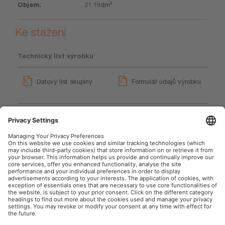
21.19dm³
Ke stažení
Technický list výrobku
Datový list skupiny
Formulář údajů výrobku
BATTERYstart PRO
OEBSPL1000 User Manual
User instruction
OSRAM na sociálnej sieti