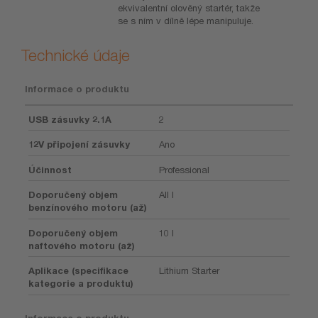
ekvivalentní olověný startér, takže
se s ním v dílně lépe manipuluje.
Technické údaje
Informace o produktu
USB zásuvky 2.1A
2
12V připojení zásuvky
Ano
Účinnost
Professional
Doporučený objem
All l
benzínového motoru (až)
Doporučený objem
10 l
naftového motoru (až)
Aplikace (specifikace
Lithium Starter
kategorie a produktu)
Informace o produktu