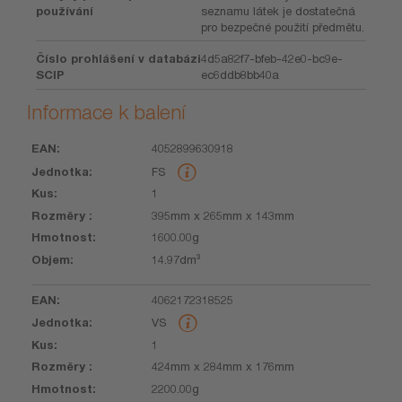
používání
seznamu látek je dostatečná
pro bezpečné použití předmětu.
Číslo prohlášení v databázi
4d5a82f7-bfeb-42e0-bc9e-
SCIP
ec6ddb8bb40a
Informace k balení
4052899630918
EAN
Jednotka
Kus
Rozměry
Hmotnost
Objem
FS
1
395mm x 265mm x 143mm
1600.00g
14.97dm³
4062172318525
VS
1
424mm x 284mm x 176mm
2200.00g