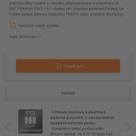
přetížení.Díky odolné a robustní polykarbonátové konstrukci je
BATTERstart PRO 1000 ideální pro dílenské prostředí.Přístroj lze
rychle dobíjet pomocí nabíječky PD60W (není součástí dodávky).
Formulář údajů výrobku
Další stahování
Koupit nyní
Kontakt
Lithium-iontová kobaltová
baterie (LiCoO2) s vestavěnými
bezpečnostními prvky
Kompaktní lehký profesionální
lithiový startér. Je o 75 % lehčí než