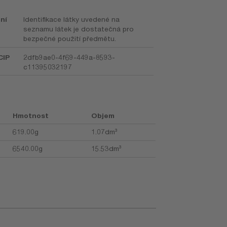
ní
Identifikace látky uvedené na
seznamu látek je dostatečná pro
bezpečné použití předmětu.
CIP
2dfb9ae0-4f69-449a-8593-
c11395032197
Hmotnost
Objem
619.00g
1.07dm³
6540.00g
15.53dm³