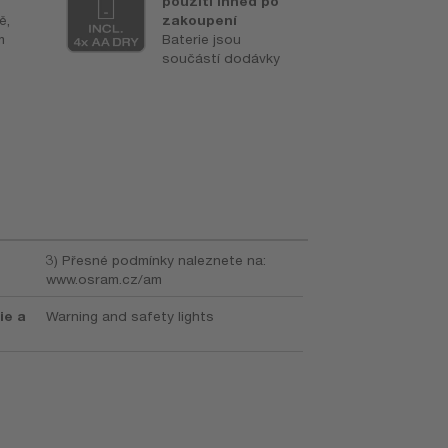
použití ihned po
v
ě,
zakoupení
k
m
Baterie jsou
P
součástí dodávky
s
§
j
d
3) Přesné podmínky naleznete na:
www.osram.cz/am
ie a
Warning and safety lights