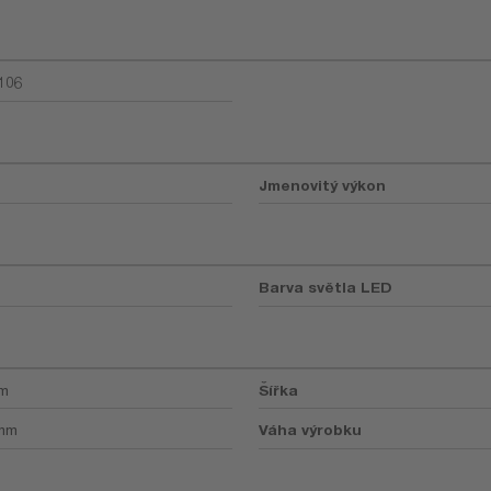
106
Jmenovitý výkon
Barva světla LED
mm
Šířka
 mm
Váha výrobku