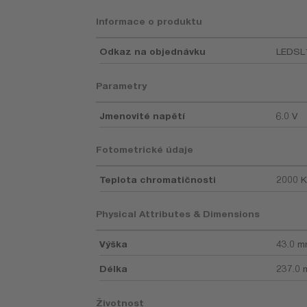
Informace o produktu
Odkaz na objednávku
LEDSL
Parametry
Jmenovité napětí
6.0 V
Fotometrické údaje
Teplota chromatičnosti
2000 K
Physical Attributes & Dimensions
Výška
43.0 
Délka
237.0
Životnost