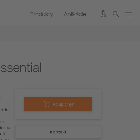
Produkty
Aplikácie
sential
y
Koupit nyní
ntial
 i
ým
ícímu
Kontakt
vně
ečnou