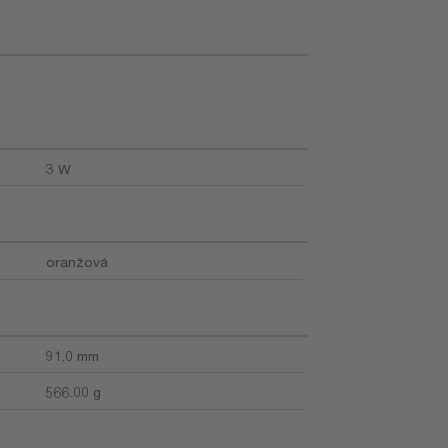
3 W
oranžová
91.0 mm
566.00 g