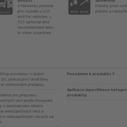
použití
spolehlivý
V Německu povinné
Odolný proti vod
pro vozidla ≥ 3.5t
prachu a nárazů
and for vehicles <
3.5t optional and
recommended also
in other countries
ití je povoleno i v jiných
Poznámka k produktu 3
 EU, pokud jsou dodrženy
né vnitrostátní předpisy
Aplikace (specifikace kategor
váleno pro přepravu
produktu)
ečných věcí podle Evropské
 o mezinárodní silniční
vě nebezpečných věcí a
ní o nebezpečných věcech na
ch