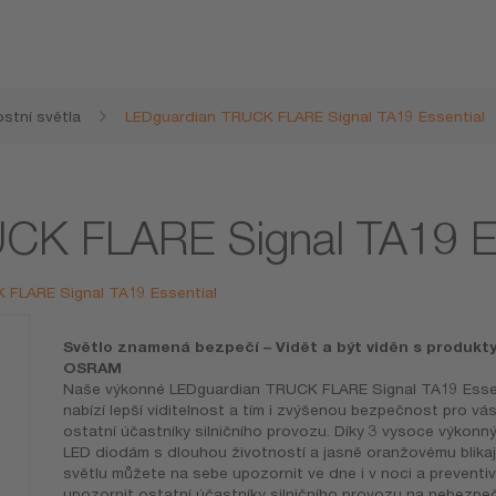
stní světla
LEDguardian TRUCK FLARE Signal TA19 Essential
CK FLARE Signal TA19 Es
 FLARE Signal TA19 Essential
Světlo znamená bezpečí – Vidět a být viděn s produkt
OSRAM
Naše výkonné LEDguardian TRUCK FLARE Signal TA19 Esse
nabízí lepší viditelnost a tím i zvýšenou bezpečnost pro vás
ostatní účastníky silničního provozu. Díky 3 vysoce výkonn
LED diodám s dlouhou životností a jasně oranžovému blikaj
světlu můžete na sebe upozornit ve dne i v noci a preventi
upozornit ostatní účastníky silničního provozu na nebezp