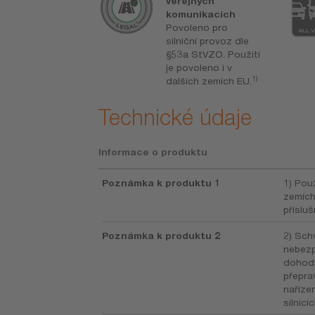
tí ihned po
veřejných
upení
komunikacích
ie jsou
Povoleno pro
stí dodávky
silniční provoz dle
§53a StVZO. Použití
je povoleno i v
1)
dalších zemích EU.
Technické údaje
Informace o produktu
Poznámka k produktu 1
1) Použ
zemích
přísluš
Poznámka k produktu 2
2) Sch
nebezp
dohody
přepra
naříze
silnicí