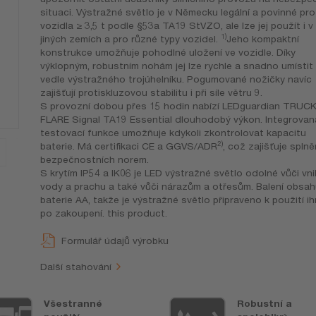
situaci. Výstražné světlo je v Německu legální a povinné pro
vozidla ≥ 3,5 t podle §53a TA19 StVZO, ale lze jej použít i v
1)
jiných zemích a pro různé typy vozidel.
Jeho kompaktní
konstrukce umožňuje pohodlné uložení ve vozidle. Díky
výklopným, robustním nohám jej lze rychle a snadno umístit
vedle výstražného trojúhelníku. Pogumované nožičky navíc
zajišťují protiskluzovou stabilitu i při síle větru 9.
S provozní dobou přes 15 hodin nabízí LEDguardian TRUC
FLARE Signal TA19 Essential dlouhodobý výkon. Integrovan
testovací funkce umožňuje kdykoli zkontrolovat kapacitu
2)
baterie. Má certifikaci CE a GGVS/ADR
, což zajišťuje splně
bezpečnostních norem.
S krytím IP54 a IK06 je LED výstražné světlo odolné vůči vni
vody a prachu a také vůči nárazům a otřesům. Balení obsah
baterie AA, takže je výstražné světlo připraveno k použití i
po zakoupení. this product.
Formulář údajů výrobku
Další stahování
Všestranné
Robustní a