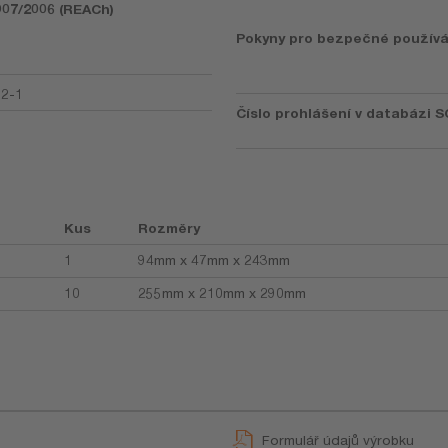
1907/2006 (REACh)
Pokyny pro bezpečné používá
92-1
Číslo prohlášení v databázi S
Kus
Rozměry
1
94mm x 47mm x 243mm
10
255mm x 210mm x 290mm
Formulář údajů výrobku