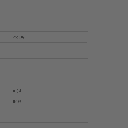
4X LR6
IP54
IK06