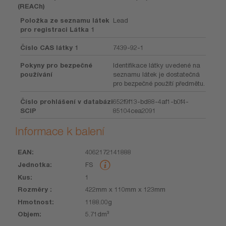
(REACh)
Položka ze seznamu látek
Lead
pro registraci Látka 1
Číslo CAS látky 1
7439-92-1
Pokyny pro bezpečné
Identifikace látky uvedené na
používání
seznamu látek je dostatečná
pro bezpečné použití předmětu.
Číslo prohlášení v databázi
652f9f13-bd88-4af1-b0f4-
SCIP
85104cea2091
Informace k balení
4062172141888
EAN
Jednotka
Kus
Rozměry
Hmotnost
Objem
FS
1
422mm x 110mm x 123mm
1188.00g
5.71dm³