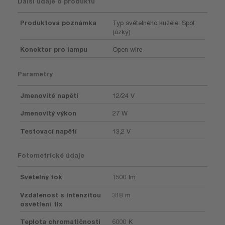
Další údaje o produktu
Produktová poznámka
Typ světelného kužele: Spot
(úzký)
Konektor pro lampu
Open wire
Parametry
Jmenovité napětí
12/24 V
Jmenovitý výkon
27 W
Testovací napětí
13,2 V
Fotometrické údaje
Světelný tok
1500 lm
Vzdálenost s intenzitou
318 m
osvětlení 1lx
Teplota chromatičnosti
6000 K