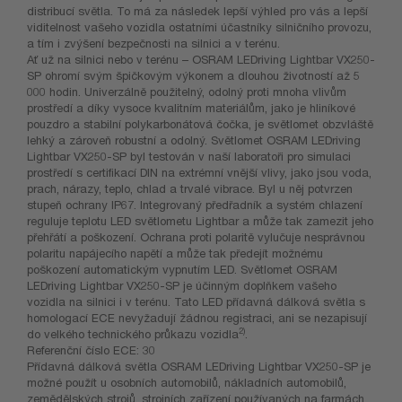
distribucí světla. To má za následek lepší výhled pro vás a lepší
viditelnost vašeho vozidla ostatními účastníky silničního provozu,
a tím i zvýšení bezpečnosti na silnici a v terénu.
Ať už na silnici nebo v terénu – OSRAM LEDriving Lightbar VX250-
SP ohromí svým špičkovým výkonem a dlouhou životností až 5
000 hodin. Univerzálně použitelný, odolný proti mnoha vlivům
prostředí a díky vysoce kvalitním materiálům, jako je hliníkové
pouzdro a stabilní polykarbonátová čočka, je světlomet obzvláště
lehký a zároveň robustní a odolný. Světlomet OSRAM LEDriving
Lightbar VX250-SP byl testován v naší laboratoři pro simulaci
prostředí s certifikací DIN na extrémní vnější vlivy, jako jsou voda,
prach, nárazy, teplo, chlad a trvalé vibrace. Byl u něj potvrzen
stupeň ochrany IP67. Integrovaný předřadník a systém chlazení
reguluje teplotu LED světlometu Lightbar a může tak zamezit jeho
přehřátí a poškození. Ochrana proti polaritě vylučuje nesprávnou
polaritu napájecího napětí a může tak předejít možnému
poškození automatickým vypnutím LED. Světlomet OSRAM
LEDriving Lightbar VX250-SP je účinným doplňkem vašeho
vozidla na silnici i v terénu. Tato LED přídavná dálková světla s
homologací ECE nevyžadují žádnou registraci, ani se nezapisují
2)
do velkého technického průkazu vozidla
.
Referenční číslo ECE: 30
Přídavná dálková světla OSRAM LEDriving Lightbar VX250-SP je
možné použít u osobních automobilů, nákladních automobilů,
zemědělských strojů, strojních zařízení používaných na farmách,