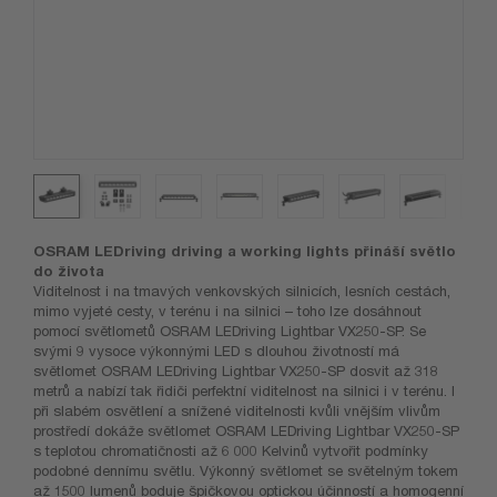
OSRAM LEDriving driving a working lights přináší světlo
do života
Viditelnost i na tmavých venkovských silnicích, lesních cestách,
mimo vyjeté cesty, v terénu i na silnici – toho lze dosáhnout
pomocí světlometů OSRAM LEDriving Lightbar VX250-SP. Se
svými 9 vysoce výkonnými LED s dlouhou životností má
světlomet OSRAM LEDriving Lightbar VX250-SP dosvit až 318
metrů a nabízí tak řidiči perfektní viditelnost na silnici i v terénu. I
při slabém osvětlení a snížené viditelnosti kvůli vnějším vlivům
prostředí dokáže světlomet OSRAM LEDriving Lightbar VX250-SP
s teplotou chromatičnosti až 6 000 Kelvinů vytvořit podmínky
podobné dennímu světlu. Výkonný světlomet se světelným tokem
až 1500 lumenů boduje špičkovou optickou účinností a homogenní