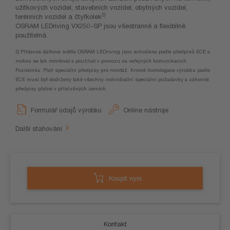
užitkových vozidel, stavebních vozidel, obytných vozidel,
2)
terénních vozidel a čtyřkolek
.
OSRAM LEDriving VX250-SP jsou všestranně a flexibilně
použitelná.
2) Přídavná dálková světla OSRAM LEDriving jsou schválena podle předpisů ECE a
mohou se tak montovat a používat v provozu na veřejných komunikacích.
Poznámka: Platí speciální předpisy pro montáž. Kromě homologace výrobku podle
ECE musí být dodrženy také všechny individuální speciální požadavky a zákonné
předpisy platné v příslušných zemích.
Formulář údajů výrobku
Online nástroje
Další stahování
Koupit nyní
Kontakt