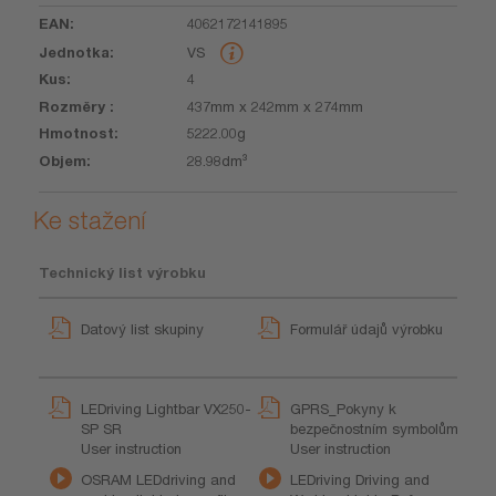
4062172141895
VS
4
437mm x 242mm x 274mm
5222.00g
28.98dm³
Ke stažení
Technický list výrobku
Datový list skupiny
Formulář údajů výrobku
LEDriving Lightbar VX250-
GPRS_Pokyny k
SP SR
bezpečnostním symbolům
User instruction
User instruction
OSRAM LEDdriving and
LEDriving Driving and