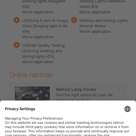
working lights Imagefilm
Working Lights Reference
(EN)
Video (EN)
Movie application
Movie application
LEDriving D and W Image
Working and Driving Lights
Video Bringing light to life
Amarok Winter
(EN)
Movie application
Movie application
OSRAM Quality Testing
LEDriving working and
driving lights (EN)
Movie application
Online nástroje
Vehicle Lamp Finder
Find the right lamps for your car,
motorcycle or truck.
www.osram.com/vehiclelamps