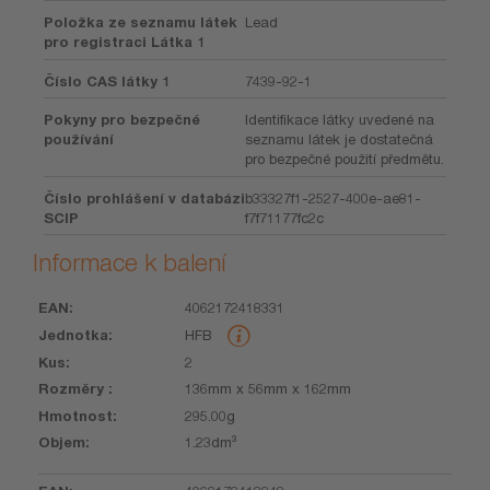
Položka ze seznamu látek
Lead
pro registraci Látka 1
Číslo CAS látky 1
7439-92-1
Pokyny pro bezpečné
Identifikace látky uvedené na
používání
seznamu látek je dostatečná
pro bezpečné použití předmětu.
Číslo prohlášení v databázi
b33327f1-2527-400e-ae81-
SCIP
f7f71177fc2c
Informace k balení
4062172418331
EAN
Jednotka
Kus
Rozměry
Hmotnost
Objem
HFB
2
136mm x 56mm x 162mm
295.00g
1.23dm³