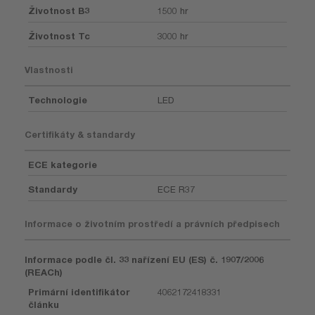
Životnost B3
1500 hr
Životnost Tc
3000 hr
Vlastnosti
Technologie
LED
Certifikáty & standardy
ECE kategorie
Standardy
ECE R37
Informace o životním prostředí a právních předpisech
Informace podle čl. 33 nařízení EU (ES) č. 1907/2006
(REACh)
Primární identifikátor
4062172418331
článku