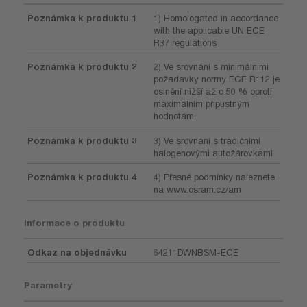
Poznámka k produktu 1
1) Homologated in accordance
with the applicable UN ECE
R37 regulations
Poznámka k produktu 2
2) Ve srovnání s minimálními
požadavky normy ECE R112 je
oslnění nižší až o 50 % oproti
maximálním přípustným
hodnotám.
Poznámka k produktu 3
3) Ve srovnání s tradičními
halogenovými autožárovkami
Poznámka k produktu 4
4) Přesné podmínky naleznete
na www.osram.cz/am
Informace o produktu
Odkaz na objednávku
64211DWNBSM-ECE
Parametry