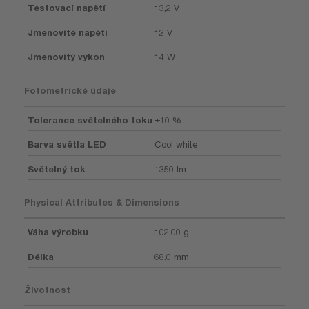
Testovací napětí
13,2 V
Jmenovité napětí
12 V
Jmenovitý výkon
14 W
Fotometrické údaje
Tolerance světelného toku
±10 %
Barva světla LED
Cool white
Světelný tok
1350 lm
Physical Attributes & Dimensions
Váha výrobku
102.00 g
Délka
68.0 mm
Životnost