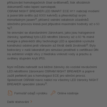
přiřazování homologačních čísel světlometů, tisk oficiálních
dokumentů nebo lepení samolepek.
OSRAM NIGHT BREAKER LED SMART ECE H11 nabízejí moderní
a jasné bílé světlo (až 6000 kelvinů) a přesvědčují svým
2)
mimořádným jasem
, přičemž oslnění ostatních účastníků
silničního provozu klesá pod přípustné maximální hodnoty až o 50
2)
%
.
Ve srovnání se standardními žárovkami, jako jsou halogenové
žárovky, spotřebují tyto LED retrofitní žárovky až o 60 % méně
energie a přesvědčí díky technologii LED a speciálně vyvinuté
2)
konstrukci odolné proti vibracím až 6krát delší životností
. Byly
testovány v naší laboratoři pro simulaci prostředí s certifikací DIN
na extrémní vnější vlivy z hlediska vniknutí vody a prachu a
ověřeny stupněm krytí IP55.
Nyní můžete nahradit své běžné žárovky do vozidel revolučními
LED retrofitními žárovkami OSRAM NIGHT BREAKER a poprvé
zažít perfekntí jas s homologací ECE pro silniční provoz.
Společnost OSRAM navíc nabízí na všechny LED žárovky NIGHT
3)
BREAKER speciální záruku
.
Formulář údajů výrobku
Online nástroje
Další stahování