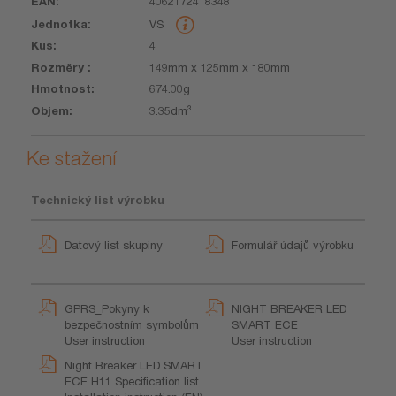
4062172418348
VS
4
149mm x 125mm x 180mm
674.00g
3.35dm³
Ke stažení
Technický list výrobku
Datový list skupiny
Formulář údajů výrobku
GPRS_Pokyny k
NIGHT BREAKER LED
bezpečnostním symbolům
SMART ECE
User instruction
User instruction
Night Breaker LED SMART
ECE H11 Specification list