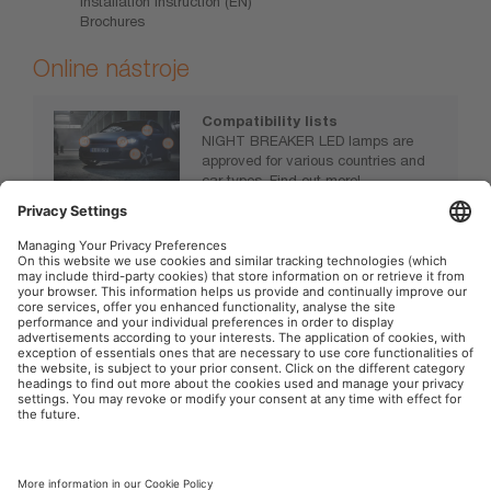
Installation instruction (EN)
Brochures
Online nástroje
Compatibility lists
NIGHT BREAKER LED lamps are
approved for various countries and
car types. Find out more!
https://www.osram.com/nb-led
OSRAM na sociálnej sieti
Tlač
Podmienky použitia
Pravidlá pre ochranu dát
Pravidlá pre cookies