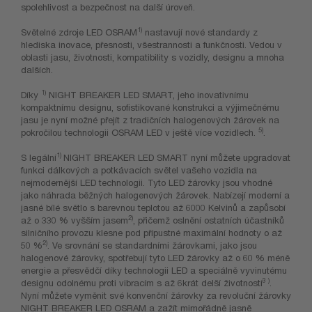
spolehlivost a bezpečnost na další úroveň.
1)
Světelné zdroje LED OSRAM
nastavují nové standardy z
hlediska inovace, přesnosti, všestrannosti a funkčnosti. Vedou v
oblasti jasu, životnosti, kompatibility s vozidly, designu a mnoha
dalších.
1)
Díky
NIGHT BREAKER LED SMART, jeho inovativnímu
kompaktnímu designu, sofistikované konstrukci a výjimečnému
jasu je nyní možné přejít z tradičních halogenových žárovek na
5)
pokročilou technologii OSRAM LED v ještě více vozidlech.
.
1)
S legální
NIGHT BREAKER LED SMART nyní můžete upgradovat
funkci dálkových a potkávacích světel vašeho vozidla na
nejmodernější LED technologii. Tyto LED žárovky jsou vhodné
jako náhrada běžných halogenových žárovek. Nabízejí moderní a
jasné bílé světlo s barevnou teplotou až 6000 Kelvinů a zapůsobí
2)
až o 330 % vyšším jasem
, přičemž oslnění ostatních účastníků
silničního provozu klesne pod přípustné maximální hodnoty o až
2)
50 %
. Ve srovnání se standardními žárovkami, jako jsou
halogenové žárovky, spotřebují tyto LED žárovky až o 60 % méně
energie a přesvědčí díky technologii LED a speciálně vyvinutému
3 )
designu odolnému proti vibracím s až 6krát delší životností
.
Nyní můžete vyměnit své konvenční žárovky za revoluční žárovky
NIGHT BREAKER LED OSRAM a zažít mimořádně jasně