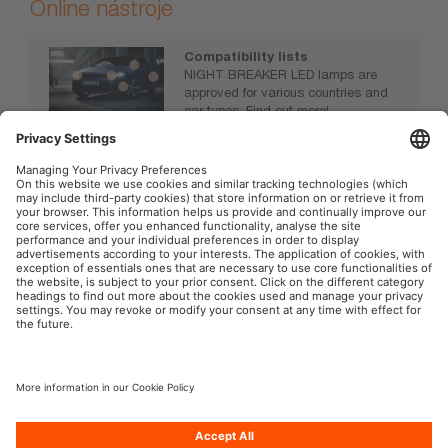
Online nástroje
Compatibility lists
NIGHT BREAKER LED lamps are
approved for various countries and
car types. Find out more!
https://www.osram.com/nb-led
OSRAM na sociálnej sieti
Tlač
Podmienky použitia
Pravidlá pre ochranu dát
Pravidlá pre cookies
Zásady v oblasti používania
Kontakt
umelej inteligencie
Prístupnosť