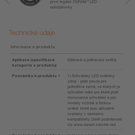
1)
první legální OSRAM
LED
autožárovky
Technické údaje
Informace o produktu
Aplikace (specifikace
Dálková a potkávací světla
kategorie a produktu)
Poznámka k produktu 1
1) Schválený LED světelný
zdroj - platí pouze pro
jednotlivé země, ve kterých je
schválen nebo pro které platí
rovnocenné schválení a pro
modely vozidel a funkce
světel, které jsou aktuálně
uvedeny v seznamu
kompatibility. Další podrobnosti
viz www.osram.com/nb-led