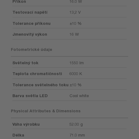
Příkon
16.0 W
Testovací napětí
13,2 V
Tolerance příkonu
±10 %
Jmenovitý výkon
16 W
Fotometrické údaje
Světelný tok
1550 lm
Teplota chromatičnosti
6000 K
Tolerance světelného toku
±10 %
Barva světla LED
Cool white
Physical Attributes & Dimensions
Váha výrobku
52.00 g
Délka
71.0 mm