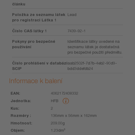
článku
Položka ze seznamu látek
Lead
pro registraci Látka 1
Číslo CAS látky 1
7439-92-1
Pokyny pro bezpečné
Identifikace látky uvedené na
používání
seznamu látek je dostatečná
pro bezpečné použití předmětu.
Číslo prohlášení v databázi
aab2502f-7d7b-4eb2-90d9-
SCIP
bdd3ddefdb24
Informace k balení
4062172408332
EAN
Jednotka
Kus
Rozměry
Hmotnost
Objem
HFB
2
136mm x 56mm x 162mm
209.00g
1.23dm³