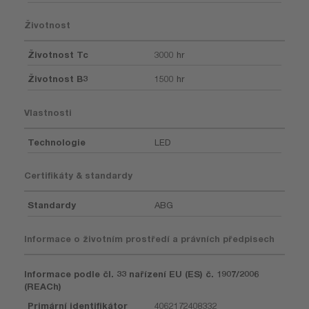
Životnost
Životnost Tc
3000 hr
Životnost B3
1500 hr
Vlastnosti
Technologie
LED
Certifikáty & standardy
Standardy
ABG
Informace o životním prostředí a právních předpisech
Informace podle čl. 33 nařízení EU (ES) č. 1907/2006
(REACh)
Primární identifikátor
4062172408332