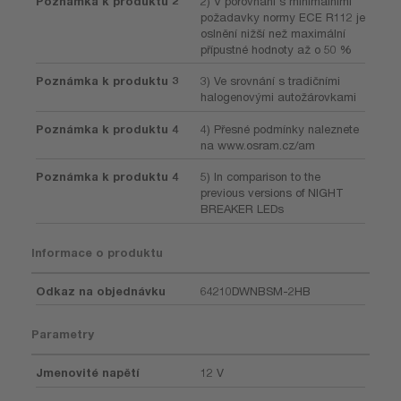
Poznámka k produktu 2
2) V porovnání s minimálními
požadavky normy ECE R112 je
oslnění nižší než maximální
přípustné hodnoty až o 50 %
Poznámka k produktu 3
3) Ve srovnání s tradičními
halogenovými autožárovkami
Poznámka k produktu 4
4) Přesné podmínky naleznete
na www.osram.cz/am
Poznámka k produktu 4
5) In comparison to the
previous versions of NIGHT
BREAKER LEDs
Informace o produktu
Odkaz na objednávku
64210DWNBSM-2HB
Parametry
Jmenovité napětí
12 V