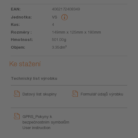
4062172408349
VS
4
149mm x 125mm x 180mm
501.00g
3.35dm³
Ke stažení
Technický list výrobku
Datový list skupiny
Formulář údajů výrobku
GPRS_Pokyny k
bezpečnostním symbolům
User instruction