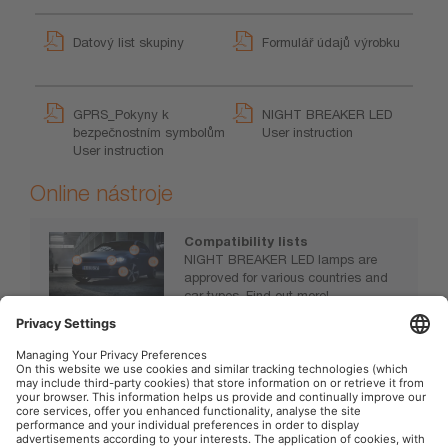
Datový list skupiny
Formulář údajů výrobku
GPRS_Pokyny k
NIGHT BREAKER LED
bezpečnostním symbolům
User instruction
User instruction
Online nástroje
Compatibility lists
NIGHT BREAKER LED lamps are
approved for various countries and
car types. Find out more!
https://www.osram.com/nb-led