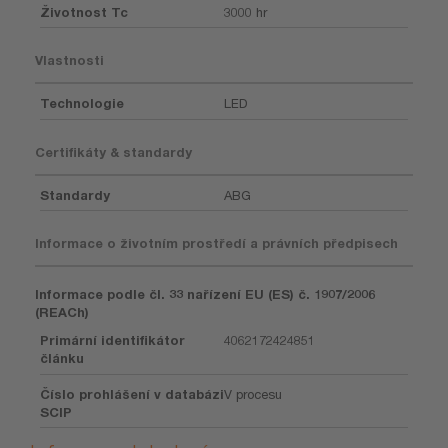
Životnost Tc
3000 hr
Vlastnosti
Technologie
LED
Certifikáty & standardy
Standardy
ABG
Informace o životním prostředí a právních předpisech
Informace podle čl. 33 nařízení EU (ES) č. 1907/2006
(REACh)
Primární identifikátor
4062172424851
článku
Číslo prohlášení v databázi
V procesu
SCIP