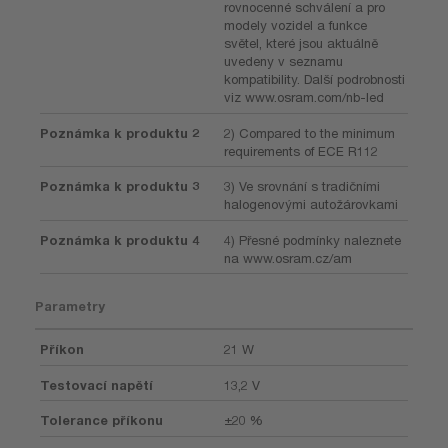
rovnocenné schválení a pro
modely vozidel a funkce
světel, které jsou aktuálně
uvedeny v seznamu
kompatibility. Další podrobnosti
viz www.osram.com/nb-led
Poznámka k produktu 2
2) Compared to the minimum
requirements of ECE R112
Poznámka k produktu 3
3) Ve srovnání s tradičními
halogenovými autožárovkami
Poznámka k produktu 4
4) Přesné podmínky naleznete
na www.osram.cz/am
Parametry
Příkon
21 W
Testovací napětí
13,2 V
Tolerance příkonu
±20 %