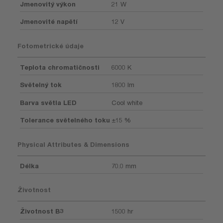
Jmenovitý výkon
21 W
Jmenovité napětí
12 V
Fotometrické údaje
Teplota chromatičnosti
6000 K
Světelný tok
1800 lm
Barva světla LED
Cool white
Tolerance světelného toku
±15 %
Physical Attributes & Dimensions
Délka
70.0 mm
Životnost
Životnost B3
1500 hr