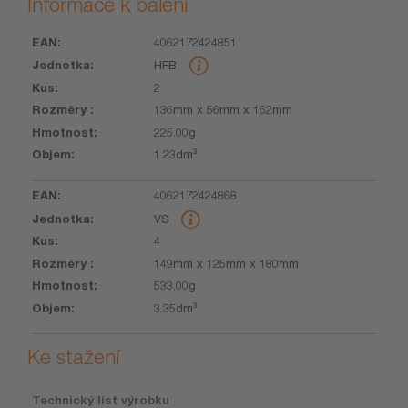
Informace k balení
4062172424851
EAN
Jednotka
Kus
Rozměry
Hmotnost
Objem
HFB
2
136mm x 56mm x 162mm
225.00g
1.23dm³
4062172424868
VS
4
149mm x 125mm x 180mm
533.00g
3.35dm³
Ke stažení
Technický list výrobku