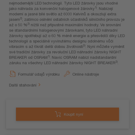
nejmodernější LED technologií. Tyto LED žárovky jsou vhodné
1)
jako náhrada za konvenční halogenové žárovky
. Nabízejí
moderní a jasné bílé světlo až 6000 Kelvinů a okouzlují extra
2)
jasem
, zatímco oslnění ostatních účastníků silničního provozu je
2)
až o 50 %
nižší než přípustné maximální hodnoty. Ve srovnání
se standardními halogenovými žárovkami, tyto LED náhradní
žárovky spotřebují až o 60 % méně energie a přesvědčí díky LED
technologii a speciálně vyvinutému designu odolnému vůči
3)
vibracím s až 6krát delší dobou životnosti
. Nyní můžete vyměnit
své tradiční žárovky za revoluční LED náhradní žárovky NIGHT
1)
BREAKER od OSRAM
. Navíc OSRAM nabízí nadstandardní
2)
záruku na všechny LED náhradní žárovky NIGHT BREAKER
.
Formulář údajů výrobku
Online nástroje
Další stahování
Koupit nyní