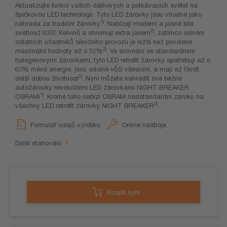
Aktualizujte funkci vašich dálkových a potkávacích světel na
špičkovou LED technologii. Tyto LED žárovky jsou vhodné jako
1)
náhrada za tradiční žárovky
. Nabízejí moderní a jasné bílé
2)
světloaž 6000 Kelvinů a ohromují extra jasem
, zatímco oslnění
ostatních účastníků silničního provozu je nižší než povolené
2)
maximální hodnoty až o 50%
. Ve srovnání se standardními
halogenovými žárovkami, tyto LED retrofit žárovky spotřebují až o
60% méně energie, jsou odolné vůči vibracím, a mají až 6krát
3)
delší dobou životnost
. Nyní můžete nahradit své běžné
autožárovky revolučními LED žárovkami NIGHT BREAKER
1)
OSRAMí
. Kromě toho nabízí OSRAM nadstandardní záruku na
2)
všechny LED retrofit žárovky NIGHT BREAKER
.
Formulář údajů výrobku
Online nástroje
Další stahování
Koupit nyní