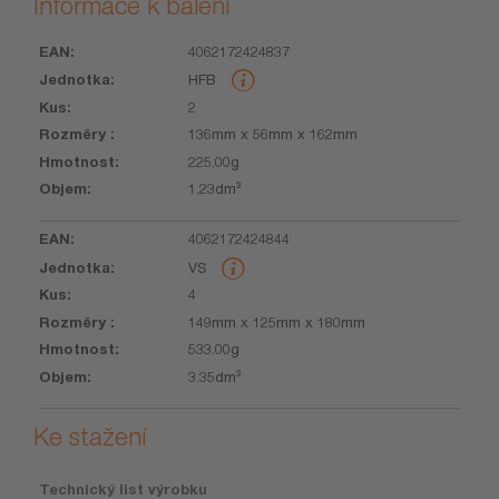
Informace k balení
4062172424837
EAN
Jednotka
Kus
Rozměry
Hmotnost
Objem
HFB
2
136mm x 56mm x 162mm
225.00g
1.23dm³
4062172424844
VS
4
149mm x 125mm x 180mm
533.00g
3.35dm³
Ke stažení
Technický list výrobku