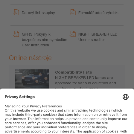
Datový list skupiny
Formulář údajů výrobku
GPRS_Pokyny k
NIGHT BREAKER LED
bezpečnostním symbolům
User instruction
User instruction
Online nástroje
Compatibility lists
NIGHT BREAKER LED lamps are
approved for various countries and
car types. Find out more!
https://www.osram.com/nb-led