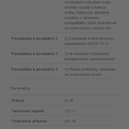
rovnocenné schválení a pro
modely vozidel a funkce
světel, které jsou aktuálně
uvedeny v seznamu
kompatibility. Další podrobnosti
viz www.osram.com/nb-led
Poznámka k produktu 2
2) Compared to the minimum
requirements of ECE R112
Poznámka k produktu 3
3) Ve srovnání s tradičními
halogenovými autožárovkami
Poznámka k produktu 4
4) Přesné podmínky naleznete
na www.osram.cz/am
Parametry
Příkon
21 W
Testovací napětí
13,2 V
Tolerance příkonu
±20 %