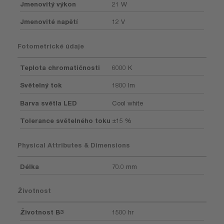
Jmenovitý výkon
21 W
Jmenovité napětí
12 V
Fotometrické údaje
Teplota chromatičnosti
6000 K
Světelný tok
1800 lm
Barva světla LED
Cool white
Tolerance světelného toku
±15 %
Physical Attributes & Dimensions
Délka
70.0 mm
Životnost
Životnost B3
1500 hr