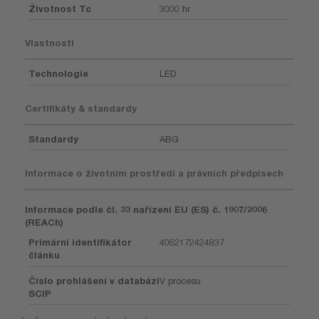
Životnost Tc
3000 hr
Vlastnosti
Technologie
LED
Certifikáty & standardy
Standardy
ABG
Informace o životním prostředí a právních předpisech
Informace podle čl. 33 nařízení EU (ES) č. 1907/2006
(REACh)
Primární identifikátor
4062172424837
článku
Číslo prohlášení v databázi
V procesu
SCIP