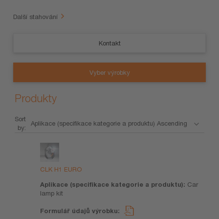
Další stahování
Kontakt
Vyber výrobky
Produkty
Sort
by:
Název
Aplikace
Formulář
výrobku
(specifikace
údajů
kategorie a
výrobku
CLK H1 EURO
produktu)
Car
lamp kit