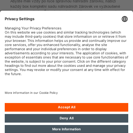
Abyste měli vždy po ruce správnou náhradní žárovku, nabízí
každý box kompletní sadu náhradních žárovek ve vyzkoušené
kvalitě prvovýroby. Žárovky lze jednoduše rozpoznat pomocí
jasného označení a grafického znázornění použití. Všechny
náhradní sady žárovek mají ergonomický tvar, takže je budete
mít vždy na Vašich cestách bezpečně po ruce.
OSRAM na sociálnej sieti
Tlač
Podmienky použitia
Pravidlá pre ochranu dát
Pravidlá pre cookies
Zásady v oblasti používania
Kontakt
umelej inteligencie
Prístupnosť
© 2026, OSRAM GmbH. Všetky práva vyhradené.