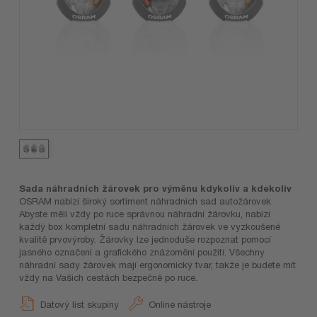
Sada náhradních žárovek pro výměnu kdykoliv a kdekoliv
OSRAM nabízí široký sortiment náhradních sad autožárovek.
Abyste měli vždy po ruce správnou náhradní žárovku, nabízí
každý box kompletní sadu náhradních žárovek ve vyzkoušené
kvalitě prvovýroby. Žárovky lze jednoduše rozpoznat pomocí
jasného označení a grafického znázornění použití. Všechny
náhradní sady žárovek mají ergonomický tvar, takže je budete mít
vždy na Vašich cestách bezpečně po ruce.
Datový list skupiny
Online nástroje