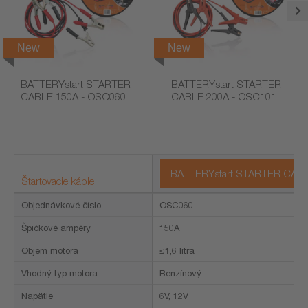
New
New
BATTERYstart STARTER
BATTERYstart STARTER
CABLE 150A - OSC060
CABLE 200A - OSC101
BATTERYstart STARTER CABL
Štartovacie káble
Objednávkové číslo
OSC060
Špičkové ampéry
150A
Objem motora
≤1,6 litra
Vhodný typ motora
Benzínový
Napätie
6V, 12V