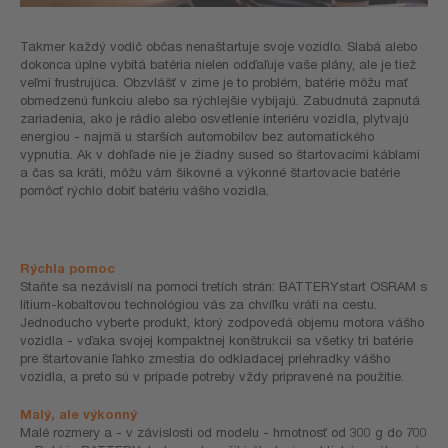
Takmer každý vodič občas nenaštartuje svoje vozidlo. Slabá alebo
dokonca úplne vybitá batéria nielen odďaľuje vaše plány, ale je tiež
veľmi frustrujúca. Obzvlášť v zime je to problém, batérie môžu mať
obmedzenú funkciu alebo sa rýchlejšie vybíjajú. Zabudnutá zapnutá
zariadenia, ako je rádio alebo osvetlenie interiéru vozidla, plytvajú
energiou - najmä u starších automobilov bez automatického
vypnutia. Ak v dohľade nie je žiadny sused so štartovacími káblami
a čas sa kráti, môžu vám šikovné a výkonné štartovacie batérie
pomôcť rýchlo dobiť batériu vášho vozidla.
Rýchla pomoc
Staňte sa nezávislí na pomoci tretích strán: BATTERYstart OSRAM s
lítium-kobaltovou technológiou vás za chvíľku vráti na cestu.
Jednoducho vyberte produkt, ktorý zodpovedá objemu motora vášho
vozidla - vďaka svojej kompaktnej konštrukcii sa všetky tri batérie
pre štartovanie ľahko zmestia do odkladacej priehradky vášho
vozidla, a preto sú v prípade potreby vždy pripravené na použitie.
Malý, ale výkonný
Malé rozmery a - v závislosti od modelu - hmotnosť od 300 g do 700