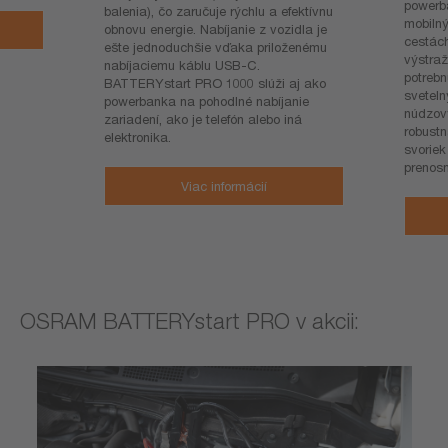
powerba
balenia), čo zaručuje rýchlu a efektívnu
mobilný
obnovu energie. Nabíjanie z vozidla je
cestách
ešte jednoduchšie vďaka priloženému
výstra
nabíjaciemu káblu USB-C.
potrebn
BATTERYstart PRO 1000 slúži aj ako
svetel
powerbanka na pohodlné nabíjanie
núdzový
zariadení, ako je telefón alebo iná
robustn
elektronika.
svoriek
prenosn
Viac informácií
OSRAM BATTERYstart PRO v akcii: