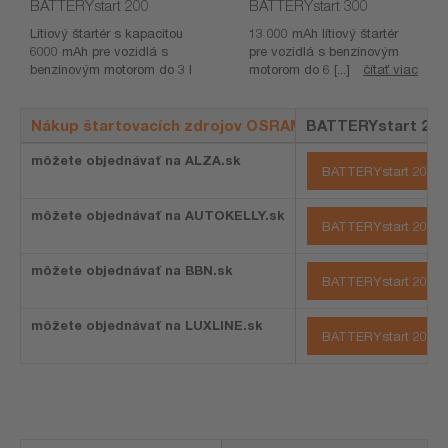
BATTERYstart 200
BATTERYstart 300
Lítiový štartér s kapacitou
13 000 mAh lítiový štartér
6000 mAh pre vozidlá s
pre vozidlá s benzínovým
benzínovým motorom do 3 l
motorom do 6 [...]
čítať viac
Nákup štartovacích zdrojov OSRAM
BATTERYstart 200
môžete objednávať na ALZA.sk
BATTERYstart 200 -
môžete objednávať na AUTOKELLY.sk
BATTERYstart 200 -
môžete objednávať na BBN.sk
BATTERYstart 200 -
môžete objednávať na LUXLINE.sk
BATTERYstart 200 -