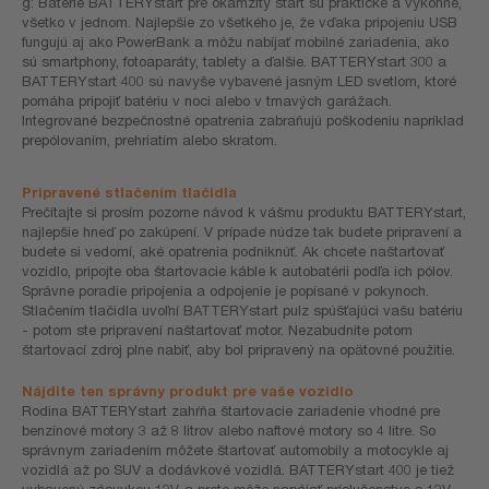
g: Batérie BATTERYstart pre okamžitý štart sú praktické a výkonné,
všetko v jednom. Najlepšie zo všetkého je, že vďaka pripojeniu USB
fungujú aj ako PowerBank a môžu nabíjať mobilné zariadenia, ako
sú smartphony, fotoaparáty, tablety a ďalšie. BATTERYstart 300 a
BATTERYstart 400 sú navyše vybavené jasným LED svetlom, ktoré
pomáha pripojiť batériu v noci alebo v tmavých garážach.
Integrované bezpečnostné opatrenia zabraňujú poškodeniu napríklad
prepólovaním, prehriatím alebo skratom.
Pripravené stlačením tlačidla
Prečítajte si prosím pozorne návod k vášmu produktu BATTERYstart,
najlepšie hneď po zakúpení. V prípade núdze tak budete pripravení a
budete si vedomí, aké opatrenia podniknúť. Ak chcete naštartovať
vozidlo, pripojte oba štartovacie káble k autobatérii podľa ich pólov.
Správne poradie pripojenia a odpojenie je popísané v pokynoch.
Stlačením tlačidla uvoľní BATTERYstart pulz spúšťajúci vašu batériu
- potom ste pripravení naštartovať motor. Nezabudnite potom
štartovací zdroj plne nabiť, aby bol pripravený na opätovné použitie.
Nájdite ten správny produkt pre vaše vozidlo
Rodina BATTERYstart zahŕňa štartovacie zariadenie vhodné pre
benzínové motory 3 až 8 litrov alebo naftové motory so 4 litre. So
správnym zariadením môžete štartovať automobily a motocykle aj
vozidlá až po SUV a dodávkové vozidlá. BATTERYstart 400 je tiež