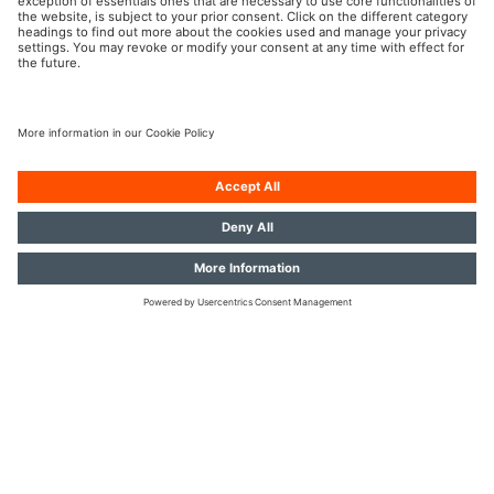
Pripravte sa na cestu
OSRAM na sociálnej sieti
Tlač
Podmienky použitia
Pravidlá pre ochranu dát
Pravidlá pre cookies
Zásady v oblasti používania
Kontakt
umelej inteligencie
Prístupnosť
© 2026, OSRAM GmbH. Všetky práva vyhradené.