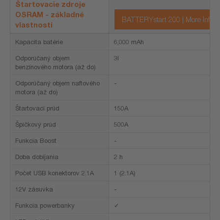
Štartovacie zdroje
OSRAM - základné
BATTERYstart 200 | More info
vlastnosti
Kapacita batérie
6,000 mAh
Odporúčaný objem
3l
benzínového motora (až do)
Odporúčaný objem naftového
-
motora (až do)
Štartovací prúd
150A
Špičkový prúd
500A
Funkcia Boost
-
Doba dobíjania
2 h
Počet USB konektorov 2.1A
1 (2.1A)
12V zásuvka
-
Funkcia powerbanky
✓