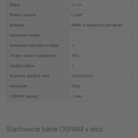
Dĺžka
2,5 m
2
Prierez vodiča
6 mm
Materiál
Hliník s medeným povlakom
Izolované svorky
-
Izolované rukoväte a kábel
✓
Trvalý výkon v ampéroch
75A
Úložná taška
✓
Rozmery (DxŠxV, mm)
250x250x60
Hmotnosť
585g
OSRAM záruka*
2 roky
Štartovacie káble OSRAM v akci: