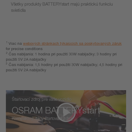
Všetky produkty BATTERYstart majú praktickú funkciu
svietidla
1
Viac na
webových stránkach týkajúcich sa poskytovaných záruk
for precise conditions
2
Čas nabíjania: 1 hodina pri použití 30W nabíjačky; 3 hodiny pri
použití 5V 2A nabíjačky
3
Čas nabíjania: 1,5 hodiny pri použití 30W nabíjačky; 4,5 hodiny pri
použití 5V 2A nabíjačky
Štartovací zdroj pre vaše vozidlo
OSRAM BATTERYstart
Kompaktný, silný štartovací zdroj