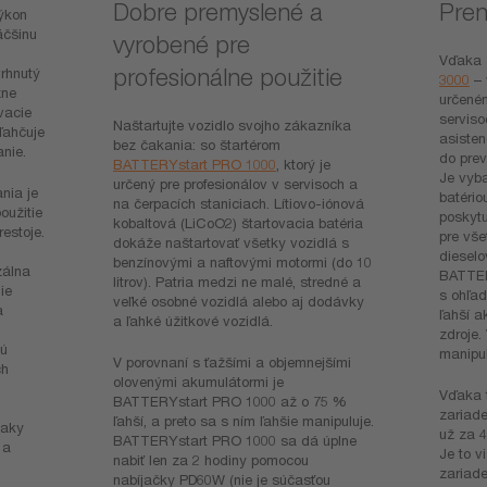
Dobre premyslené a
Pren
výkon
äčšinu
vyrobené pre
Vďaka 
profesionálne použitie
rhnutý
3000
– 
zne
určeném
vacie
serviso
Naštartujte vozidlo svojho zákazníka
ľahčuje
asisten
bez čakania: so štartérom
nie.
do pre
BATTERYstart PRO 1000
, ktorý je
Je vyba
určený pre profesionálov v servisoch a
nia je
batério
na čerpacích staniciach. Lítiovo-iónová
oužitie
poskytu
kobaltová (LiCoO2) štartovacia batéria
restoje.
pre vše
dokáže naštartovať všetky vozidlá s
dieselo
benzínovými a naftovými motormi (do 10
zálna
BATTER
litrov). Patria medzi ne malé, stredné a
ie
s ohľad
veľké osobné vozidlá alebo aj dodávky
a
ľahší a
a ľahké úžitkové vozidlá.
zdroje.
jú
manipul
V porovnaní s ťažšími a objemnejšími
ch
olovenými akumulátormi je
Vďaka t
BATTERYstart PRO 1000 až o 75 %
zariade
ľahší, a preto sa s ním ľahšie manipuluje.
iaky
už za 4
BATTERYstart PRO 1000 sa dá úplne
 a
Je to v
nabiť len za 2 hodiny pomocou
zariade
nabíjačky PD60W (nie je súčasťou