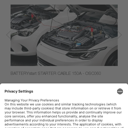
BATTERYstart STARTER CABLE 150A - OSC060
Objavte ďalšie produkty a
vybavenie pre automobily: