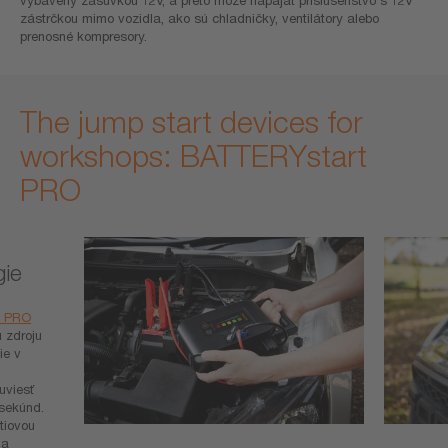
vybavený zásuvkou 12V, a preto môže napájať príslušenstvo s 12V
zástrčkou mimo vozidla, ako sú chladničky, ventilátory alebo
prenosné kompresory.
The jump start devices for
workshops: BATTERYstart
PRO
gie
t PRO
 zdroju
ie v
uviesť
sekúnd.
tiovou
 a