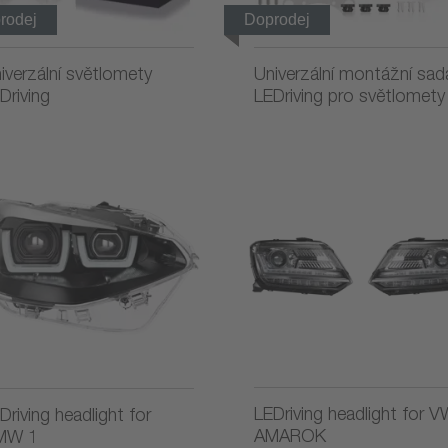
rodej
Doprodej
iverzální světlomety
Univerzální montážní sad
Driving
LEDriving pro světlomety
LEDriving headlight for 
Driving headlight for
AMAROK
MW 1