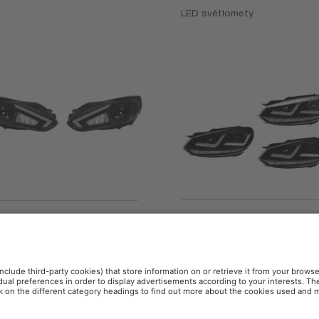
LED světlomety
LEDriving XENARC for V
Driving XENARC
Golf VI
adlight for Ford Focus 3
LED světlomety