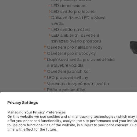
LED denní svícení
LED světlo pro interiér
Dálkově řízená LED stylová
světla
LED světlo na čtení
LED ambientní osvětlení
zavazadlového prostoru
Osvětlení pro nákladní vozy
Osvětelní pro motocykly
Doplňková světla pro zemědělská
a stavební vozidla
Osvětlení jízdních kol
LED pracovní svítilny
Varovná a bezpečnostní světla
Péče o pneumatiky
LE
Péče o autobaterie
he
Elektronika vozidla
Autopříslušenství