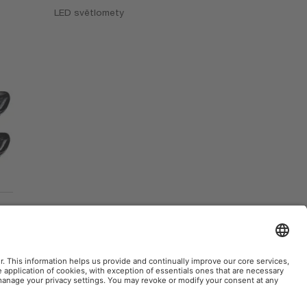
LED světlomety
W