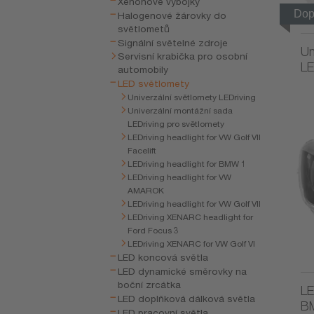
Xenonové výbojky
Dop
Halogenové žárovky do
světlometů
Signální světelné zdroje
Un
Servisní krabička pro osobní
LE
automobily
LED světlomety
Univerzální světlomety LEDriving
Univerzální montážní sada
LEDriving pro světlomety
LEDriving headlight for VW Golf VII
Facelift
LEDriving headlight for BMW 1
LEDriving headlight for VW
AMAROK
LEDriving headlight for VW Golf VII
LEDriving XENARC headlight for
Ford Focus 3
LEDriving XENARC for VW Golf VI
LED koncová světla
LED dynamické směrovky na
boční zrcátka
LE
LED doplňková dálková světla
B
LED pracovní světla