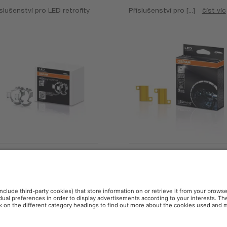
slušenství pro LED retrofity
Příslušenství pro [...]
číst víc
Driving ADAPTER
LEDriving CANBUS
OFFROAD)
CONTROL UNIT
slušenství pro LED retrofity
Příslušenství pro LED retrofit