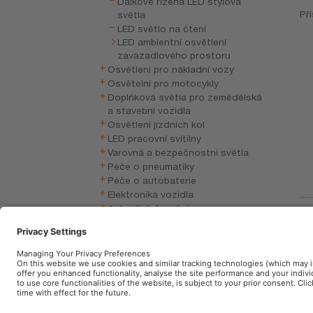
Dálkově řízená LED stylová
Pří
světla
LED světlo na čtení
LED ambientní osvětlení
zavazadlového prostoru
Osvětlení pro nákladní vozy
Osvětelní pro motocykly
Doplňková světla pro zemědělská
a stavební vozidla
Osvětlení jízdních kol
LED pracovní svítilny
Varovná a bezpečnostní světla
Péče o pneumatiky
Péče o autobaterie
Elektronika vozidla
Autopříslušenství
LE
(
Pří