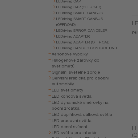
LEDriving CAP
LEDriving CAP (OFFROAD)
LEDriving SMART CANBUS
LEDriving SMART CANBUS
LE
(OFFROAD)
LEDriving ERROR CANCELER
Pří
LEDriving ADAPTER
LEDriving ADAPTER (OFFROAD)
LEDriving CANBUS CONTROL UNIT
Xenonové výbojky
Halogenové žárovky do
světlometů
Signální světelné zdroje
Servisní krabička pro osobní
automobily
LED světlomety
LED koncová světla
LED dynamické směrovky na
boční zrcátka
LED doplňková dálková světla
LED pracovní světla
LED denní svícení
LE
LED světlo pro interiér
(